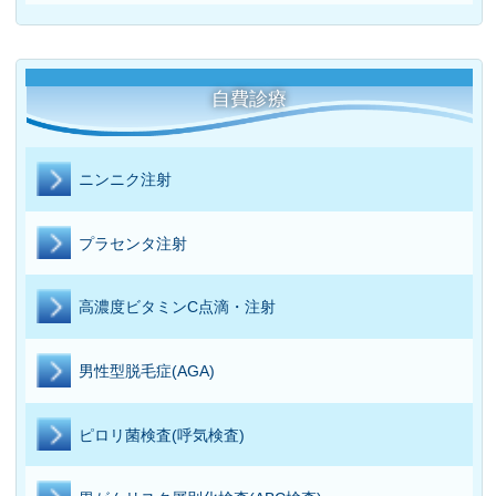
自費診療
ニンニク注射
プラセンタ注射
高濃度ビタミンC点滴・注射
男性型脱毛症(AGA)
ピロリ菌検査(呼気検査)