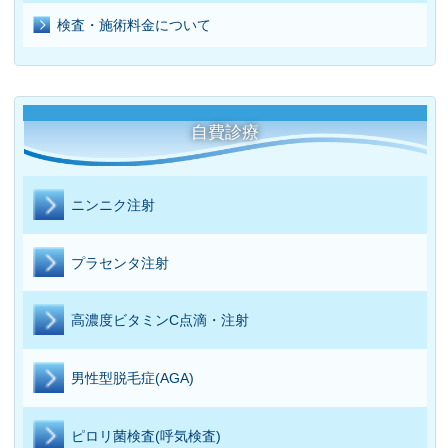
検査・施術料金について
自費診療
ニンニク注射
プラセンタ注射
高濃度ビタミンC点滴・注射
男性型脱毛症(AGA)
ピロリ菌検査(呼気検査)